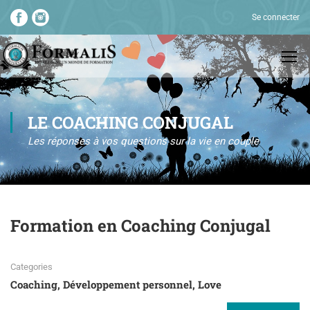
Se connecter
LE COACHING CONJUGAL
Les réponses à vos questions sur la vie en couple
Formation en Coaching Conjugal
Categories
Coaching
,
Développement personnel
,
Love